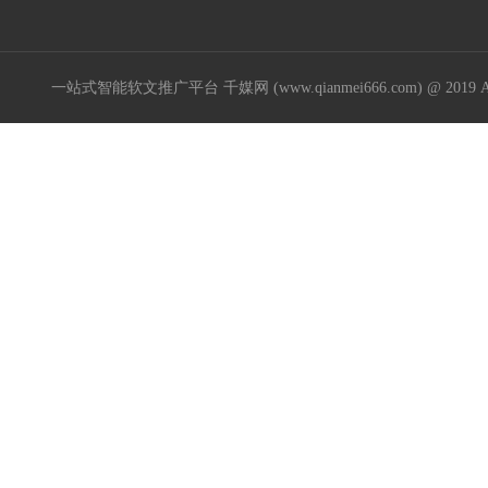
一站式智能软文推广平台 千媒网 (www.qianmei666.com) @ 2019 All R