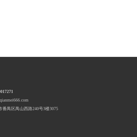
17271
nmei666.com
市番禺区
禺山西路240号3楼3075