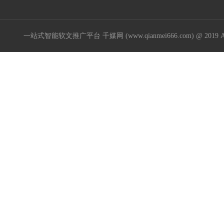
一站式智能软文推广平台 千媒网 (www.qianmei666.com) @ 2019 All R